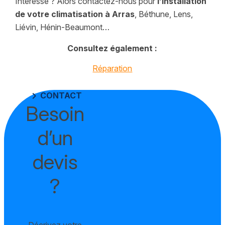
Intéressé ? Alors contactez-nous pour
l’installation
de votre climatisation à Arras
, Béthune, Lens,
Liévin, Hénin-Beaumont…
Consultez également :
Réparation
chevron_right
CONTACT
Besoin
d’un
devis
?
Décrivez votre