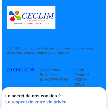
CECLIM, chauffagiste à Harnes : solutions de chauffage,
de climatisation et d’eau chaude sanitaire.
Téléphone
Adresse
Horaires
03 91 83 02 95
100 avenue
Lundi -
Barbusse
Vendredi
62440 HARNES
08:00 -
12:00
13:30 -
17:00
Le secret de nos cookies ?
Le respect de votre vie privée