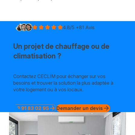
4.8/5 +81 Avis
Un projet de chauffage ou de
climatisation ?
Contactez CECLIM pour échanger sur vos
besoins et trouver la solution la plus adaptée à
votre logement ou à vos locaux.
arrow_forward
arrow_forward
03 91 83 02 95
Demander un devis