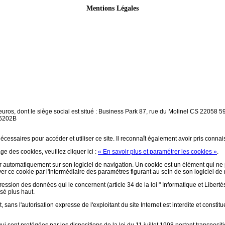
Mentions Légales
euros, dont le siège social est situé : Business Park 87, rue du Molinel CS 2205
 6202B
écessaires pour accéder et utiliser ce site. Il reconnaît également avoir pris conna
ge des cookies, veuillez cliquer ici :
« En savoir plus et paramétrer les cookies »
.
aller automatiquement sur son logiciel de navigation. Un cookie est un élément qui ne p
ctiver ce cookie par l'intermédiaire des paramètres figurant au sein de son logiciel de
pression des données qui le concernent (article 34 de la loi " Informatique et Libertés
isé plus haut.
 sans l'autorisation expresse de l'exploitant du site Internet est interdite et const