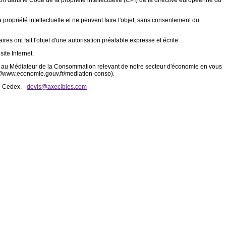
tion dans le Code de la propriété intellectuelle (CPI) de la directive européenne du
a propriété intellectuelle et ne peuvent faire l'objet, sans consentement du
es ont fait l'objet d'une autorisation préalable expresse et écrite.
ite Internet.
ent au Médiateur de la Consommation relevant de notre secteur d'économie en vous
p://www.economie.gouv.fr/mediation-conso).
l Cedex. -
devis@axecibles.com