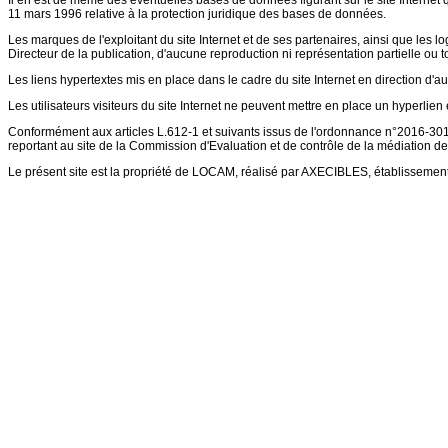
Il en est de même des éventuelles bases de données figurant sur le site Internet qu
11 mars 1996 relative à la protection juridique des bases de données.
Les marques de l'exploitant du site Internet et de ses partenaires, ainsi que les lo
Directeur de la publication, d'aucune reproduction ni représentation partielle ou to
Les liens hypertextes mis en place dans le cadre du site Internet en direction d'au
Les utilisateurs visiteurs du site Internet ne peuvent mettre en place un hyperlien e
Conformément aux articles L.612-1 et suivants issus de l'ordonnance n°2016-301 
reportant au site de la Commission d'Evaluation et de contrôle de la médiation de
Le présent site est la propriété de LOCAM, réalisé par AXECIBLES, établissemen