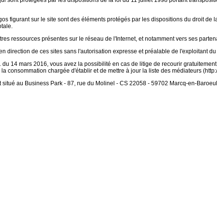
i sont protégées par les dispositions de la loi du 11 juillet 1998 portant transposi
gos figurant sur le site sont des éléments protégés par les dispositions du droit de l
tale.
tres ressources présentes sur le réseau de l'Internet, et notamment vers ses partenair
n direction de ces sites sans l'autorisation expresse et préalable de l'exploitant du s
du 14 mars 2016, vous avez la possibilité en cas de litige de recourir gratuitem
 la consommation chargée d'établir et de mettre à jour la liste des médiateurs (htt
t situé au Business Park - 87, rue du Molinel - CS 22058 - 59702 Marcq-en-Baroeu